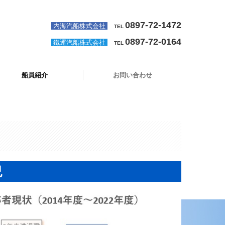
0897-72-1472
内海汽船株式会社
TEL
0897-72-0164
鐵運汽船株式会社
TEL
船員紹介
お問い合わせ
員紹介（新卒者）
卒者採用状況等
員紹介 （内海汽船株式会社）
員紹介 （鐵運汽船株式会社）
プライバシーポリシー
況