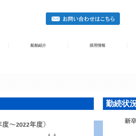
船舶紹介
採用情報
第一内海丸
第二内海丸
第三内海丸
第十五内海丸
第二十五内海丸
海栄丸
第一鐵運丸
第五鐵運丸
歴代所有船舶（内海汽船）
歴代所有船舶（鐵運汽船）
船
新
船
船
勤続状